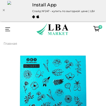
Install App
Слайд №247 - купить по выгодной цене | LBAmarket
0
Главная