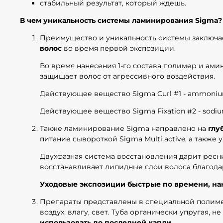
стабильный результат, который ждешь.
В чем уникальность системы ламинирования Sigma?
Преимущество и уникальность системы заключае
волос
во время первой экспозиции.
Во время нанесения 1-го состава полимер и ами
защищает волос от агрессивного воздействия.
Действующее вещество Sigma Curl #1 - ammonium
Действующее вещество Sigma Fixation #2 - sodi
Также ламинирование Sigma направлено на
глу
питание сывороткой Sigma Multi active, а также
Двухфазная система восстановления дарит ресни
восстанавливает липидные слои волоса благод
Уходовые экспозиции быстрые по времени, на
Препараты представлены в специальной полимер
воздух, влагу, свет. Туба органически упругая, 
использовать до последней капли.