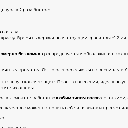
дура в 2 раза быстрее.
 состава.
 в краску. Время выдержки по инструкции красителя +1-2 ми
номерно без комков
распределяется и обволакивает кажды
приятным ароматом. Легко распределяются по ресницам и б
ет гелевую консистенцию. Прост в нанесении, идеально увл
тите их от клея.
ma вы сможете работать
с любым типом волоса
: с тонкими
ое качество сможет позволить себе и новичок и профессион
ур.
ты качества.