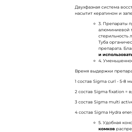
Двухфазная система восс
насытит кератином и запе
3. Препараты 
алюминиевой т
стерильность л
Туба органичес
препарата. Бла
и использоват
4. Уменьшенно
Время выдержки препара
1 состав Sigma curl - 5-8 м
2 состав Sigma fixation =
3 состав Sigma multi activ
4 состав Sigma Hydra ener
5. Удобная кон
комков
распре