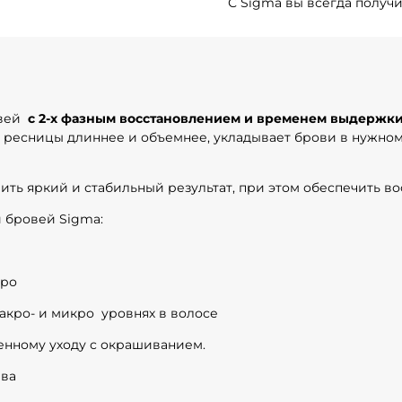
С Sigma вы всегда получи
овей
с 2-х фазным восстановлением и временем выдержки 
т ресницы длиннее и объемнее, укладывает брови в нужно
ть яркий и стабильный результат, при этом обеспечить во
 бровей Sigma:
тро
макро- и микро уровнях в волосе
енному уходу с окрашиванием.
ава