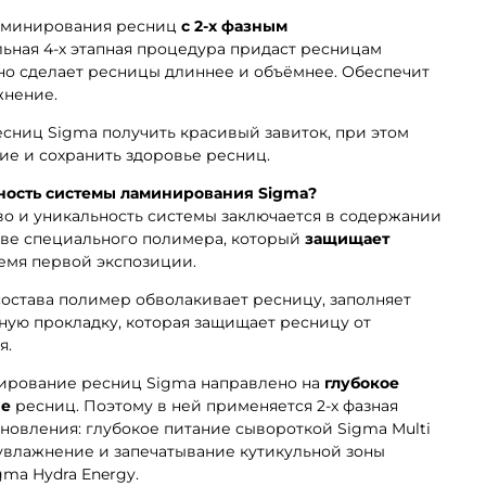
ламинирования ресниц
с 2-х фазным
ьная 4-х этапная процедура придаст ресницам
ьно сделает ресницы длиннее и объёмнее. Обеспечит
жнение.
сниц Sigma получить красивый завиток, при этом
ие и сохранить здоровье ресниц.
ность системы ламинирования Sigma?
во и уникальность системы заключается в содержании
аве специального полимера, который
защищает
емя первой экспозиции.
состава полимер обволакивает ресницу, заполняет
бную прокладку, которая защищает ресницу от
я.
нирование ресниц Sigma направлено на
глубокое
ие
ресниц. Поэтому в ней применяется 2-х фазная
новления: глубокое питание сывороткой Sigma Multi
е увлажнение и запечатывание кутикульной зоны
ma Hydra Energy.