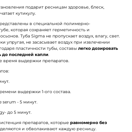
тановления подарит ресницам здоровье, блеск,
чатает кутикулу.
представлены в специальной полимерно-
убе, которая сохраняет герметичность и
осьонов. Туба Sigma не пропускает воздух, влагу, свет.
ки упругая, не засасывает воздух при извлечении
годаря пластичности тубы, составы
легко дозировать
ь до последней капли
.
е время выдержки препаратов.
тов:
инут.
 времени выдержки 1-ого состава.
e serum - 5 минут.
gy- до 5 минут.
систенция препаратов, которые
равномерно без
деляются и обволакивают каждую ресницу.