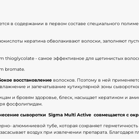
тся в содержании в первом составе специального полиме
нокислоты кератина обволакивают волоски, заполняют пуст
 thioglycolate - самое эффективное для щетинистых волос
um bromate.
бокое восстановление
волосков. Поэтому в ней применяетс
 увлажнение и запечатывание кутикулярной зоны сывороткой
цам и бровям здоровье, блеск, насыщает кератином и ами
аря фосфолипидам.
несение сыворотки Sigma Multi Active совмещается с о
но- алюминиевой тубе, которая сохраняет герметичность и
не засасывает воздух при извлечении препарата. Благодаря п