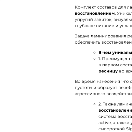
Комплект составов для 
восстановлением.
Уникал
упругий завиток, визуал
глубокое питание и увла
Задача ламинирования ре
обеспечить восстановлен
В чем уникаль
1. Преимущест
в первом сост
ресницу
во вр
Во время нанесения 1-го 
пустоты и образует лече
агрессивного воздействи
2. Также лами
восстановлен
система восста
active, а такж
сывороткой Sig