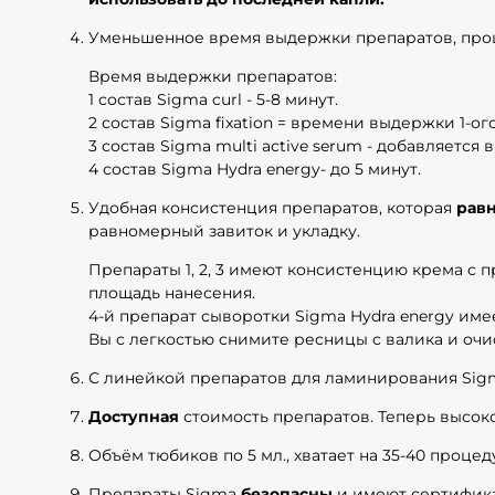
Уменьшенное время выдержки препаратов, проце
Время выдержки препаратов:
1 состав Sigma curl - 5-8 минут.
2 состав Sigma fixation = времени выдержки 1-ого
3 состав Sigma multi active serum - добавляется
4 состав Sigma Hydra energy- до 5 минут.
Удобная консистенция препаратов, которая
рав
равномерный завиток и укладку.
Препараты 1, 2, 3 имеют консистенцию крема с 
площадь нанесения.
4-й препарат сыворотки Sigma Hydra energy име
Вы с легкостью снимите ресницы с валика и очис
С линейкой препаратов для ламинирования Sig
Доступная
стоимость препаратов. Теперь высок
Объём тюбиков по 5 мл., хватает на 35-40 процед
Препараты Sigma
безопасны
и имеют сертифика