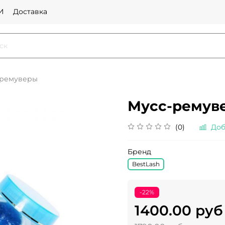
И
Доставка
ремуверы
Мусс-ремуве
(0)
Доб
Бренд
BestLash
-22%
1400.00 руб