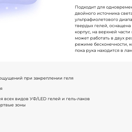
Подходит для одновремен
двойного источника свет
ультрафиолетового диапаз
твердых гелей, оснащена
корпус, на верхней части
может работать в двух реж
режиме бесконечности, к
пока рука находится в ла
 ощущений при закреплении геля
я
я всех видов УФ/LED гелей и гель-лаков
ертвые зоны